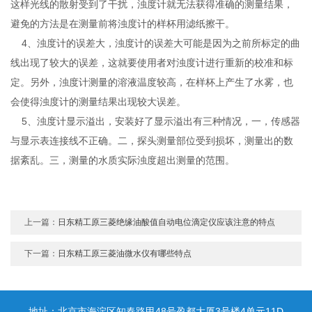
这样光线的散射受到了干扰，浊度计就无法获得准确的测量结果，
避免的方法是在测量前将浊度计的样杯用滤纸擦干。
4、浊度计的误差大，浊度计的误差大可能是因为之前所标定的曲
线出现了较大的误差，这就要使用者对浊度计进行重新的校准和标
定。另外，浊度计测量的溶液温度较高，在样杯上产生了水雾，也
会使得浊度计的测量结果出现较大误差。
5、浊度计显示溢出，安装好了显示溢出有三种情况，一，传感器
与显示表连接线不正确。二，探头测量部位受到损坏，测量出的数
据紊乱。三，测量的水质实际浊度超出测量的范围。
上一篇：
日东精工原三菱绝缘油酸值自动电位滴定仪应该注意的特点
下一篇：
日东精工原三菱油微水仪有哪些特点
地址：北京市海淀区知春路甲48号盈都大厦3号楼4单元11D