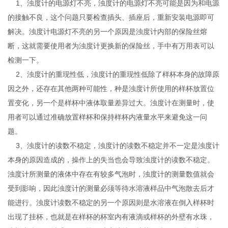
1、浊度计的电源灯不亮，浊度计的电源灯不亮可能是因为和电源
的接触不良，这个问题只要检查插头、插座后，重新安装电源即可
解决。浊度计电源灯不亮的另一个原因是浊度计内部的保险丝熔
断，这就需要使用者为浊度计更换新的保险丝，手中有万用表可以
检测一下。
2、浊度计的重现性低，浊度计的重现性低除了样杯本身的故障原
因之外，还存在其他两种可能性，种是浊度计所使用的样杯放置位
置变化，另一个是样杯中液体取量差异过大。浊度计在测量时，使
用者可以通过准确放置样杯和保持样杯内液量水平来避免这一问
题。
3、浊度计的读数不稳定，浊度计的读数不稳定并不一定是浊度计
本身的原因造成的，操作上的失当也会导致浊度计的读数不稳定。
浊度计所测量的液体中存在有较多气泡时，浊度计的测量数值就会
受到影响，因此浊度计的测量必须等待水溶液样品中气泡散去后才
能进行。浊度计读数不稳定的另一个原因则是水溶液在倒入样杯时
出现了挂杯，也就是在样杯的杯室内有液滴或样杯的外壁有水珠，