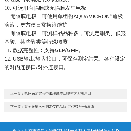
10.
可选用有隔膜或无隔膜发生电极：
®
无隔膜电极：可使用单组份
AQUAMICRON
通极
溶液，更方便日常换液维护。
有隔膜电极：可测样品品种多，可测定酮类、低羟
基酸、某些醛类等特殊物质。
11. 数据完整性
：支持
GLP/GMP
。
1
2.
USB
输出/输入接
口：可保存测定结果、各种设定
的对内连接口
/
对外连接口。
上一篇：
电位滴定实验中出现误差从哪些方面找原因
下一篇：
有关微量水分测定仪产品特点的不妨进来看看！
地址：北京市海淀区知春路甲48号盈都大厦3号楼4单元11D