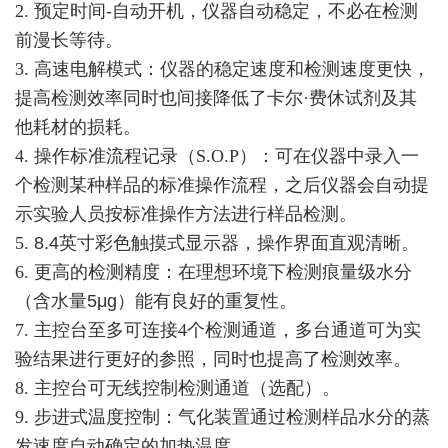
2.
预定时间
-
自动开机，仪器自动稳定，不必在检测
前漫长等待。
3. 高速电解模式：仪器的稳定速度和检测速度更快，
提高检测效率同时也间接降低了卡尔·费休试剂及其
他耗材的损耗。
4. 操作标准流程记录（
S.O.P
）：可在仪器中录入一
个检测某种样品的标准操作流程，之后仪器会自动提
示实验人员按标准操作方法进行样品检测。
5.
8.4
英寸彩色触摸式显示器，操作界面直观清晰。
6.
更高的检测精度
：
在理想环境下检测痕量级水分
（含水量
5μg
）能有良好的重复性
。
7. 主控台至多可连接
4
个检测通道，多台通道可为实
验结果进行更好的参照，同时也提高了检测效率。
8. 主控台可无线控制检测通道（选配）。
9.
步进式温度控制
：气化装置通过检测样品水分的蒸
发速度自动确定的加热温度。