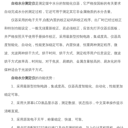
自动水分测定仪
是测定煤中水分的智能化仪器，它严格按国标的有关要求
自动完成水分的测定过程，它还可用于测定其它非金属物质的水分含量。
仪器采用的电子天平,自配内置的校正砝码和校正程序。出厂时已经过校正
和特别功能设定，一般无须重新校正。若必须校正，应首先打开仪器后面板，
并严格按照天平使用手册操作校正。采用最新型控制电路，集成度高。仪器高
度智能化、自动化，性能更加稳定可靠。内置快速、恒重两种测定程序。微
波、光波两种烘干方式。烘干时间、烘干方式、测定程序用户任意设定。微波
烘干方式效率高，时间短。对于焦炭、易燃的、金属含量较高的、易灰化的等
煤种适合于光波烘干方式。
自动水分测定仪
的功能优势：
1、采用最新型控制电路，集成度高。仪器高度智能化、自动化，性能更加
稳定可靠。
2、采用大屏幕LCD液晶显示器，测定数据、状态指示，中文菜单操作提示
清晰直观。
3、采用原装电子天平，称量稳定、快速、可靠。
4、用户可选配RS232串行接口及动态测控软件，与上位计算机联机，由计