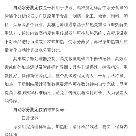
自动水分测定仪
是一种用于快速、精准测定样品中水分含量的
智能化分析仪器，广泛应用于食品、制药、化工、粮食、饲料、塑
料、烟草等多个行业。其核心原理通常基于加热失重法（即热解失
重法），通过内置高精度称重传感器与可控加热系统，在程序设定
下对样品进行恒温或阶梯式加热，使水分蒸发，再根据加热前后质
量变化自动计算出水分百分比。
其集成了微处理器控制、高灵敏度电磁力平衡传感器、高效卤
素或红外加热源以及智能操作界面，具备升温迅速、控温精准、重
复性好、操作简便等优点。整个测试过程无需人工干预，从称量、
加热、干燥到结果计算和数据显示均可在数分钟内自动完成，显著
提高了检测效率和准确性，避免了传统烘箱法耗时长、人为误差大
的弊端。
自动水分测定仪
的维护保养：
一、日常保养
每次用完清理称量盘、加热腔，清除样品残渣、粉尘，保持内
腔洁净