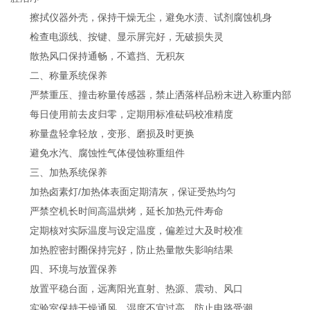
擦拭仪器外壳，保持干燥无尘，避免水渍、试剂腐蚀机身
检查电源线、按键、显示屏完好，无破损失灵
散热风口保持通畅，不遮挡、无积灰
二、称量系统保养
严禁重压、撞击称量传感器，禁止洒落样品粉末进入称重内部
每日使用前去皮归零，定期用标准砝码校准精度
称量盘轻拿轻放，变形、磨损及时更换
避免水汽、腐蚀性气体侵蚀称重组件
三、加热系统保养
加热卤素灯/加热体表面定期清灰，保证受热均匀
严禁空机长时间高温烘烤，延长加热元件寿命
定期核对实际温度与设定温度，偏差过大及时校准
加热腔密封圈保持完好，防止热量散失影响结果
四、环境与放置保养
放置平稳台面，远离阳光直射、热源、震动、风口
实验室保持干燥通风，湿度不宜过高，防止电路受潮