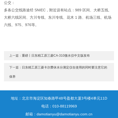
公交：
多条公交线路途经 SNIEC，附近设有站点：989 区间、大桥五线,
大桥六线区间、方川专线、东川专线、花木 1 路、机场三线、机场
六线、975、976等。
上一篇：
重磅丨日东精工原三菱CA-310微水仪中文版发布
下一篇：
日东精工原三菱卡尔费休水分测定仪在使用的同时要注意它的
保养
地址：北京市海淀区知春路甲48号盈都大厦3号楼4单元11D
电话：010-88119969
邮箱：damotianyu@damotianyu.com.cn